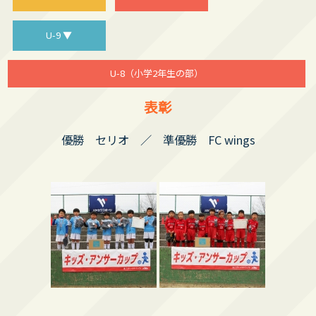
U-9 ▼
U-8（小学2年生の部）
表彰
優勝 セリオ ／ 準優勝 FC wings