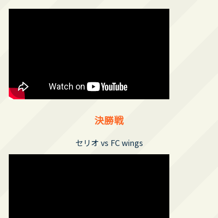
決勝戦
セリオ vs FC wings